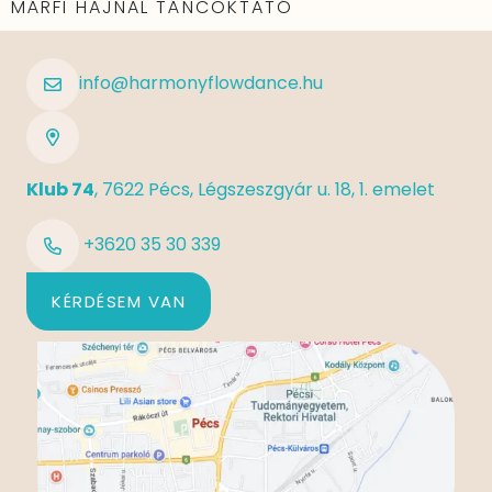
MÁRFI HAJNAL TÁNCOKTATÓ
info@harmonyflowdance.hu
Klub 74
, 7622 Pécs, Légszeszgyár u. 18, 1. emelet
+3620 35 30 339
KÉRDÉSEM VAN